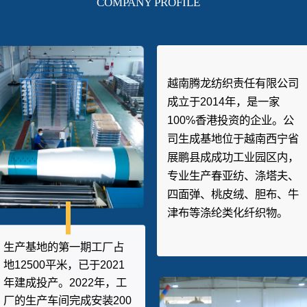
COMPANY PROFILE
越南腾龙纺织责任有限公司
成立于
2014
年，是一家
100%
香港投资的企业。公
司生成基地位于越南西宁省
展鹏县成成功工业园区内，
专业生产春亚纺、涤塔夫、
四面弹、桃皮绒、胆布、牛
津布等涤纶类化纤织物。
生产基地的第一期工厂占
地
12500
平米，已于
2021
年建成投产。
2022
年，工
厂的生产车间完成安装
200